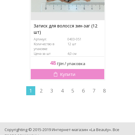
Затиск для волосся зин-заг (12
шт)
Артикул:
0403-051
Количество в
12 шт
упаковке
Цена за шт
4,0 см
48
грн
/
упаковка
Купити
1
2
3
4
5
6
7
8
Copyrighting © 2015-2019 Интернет-магазин «La Beauty». Все