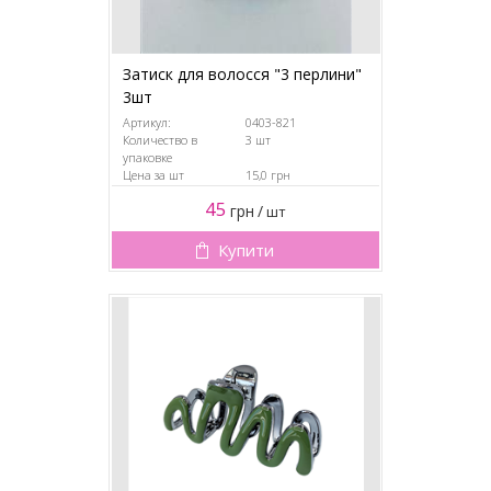
Затиск для волосся "3 перлини"
3шт
Артикул:
0403-821
Количество в
3 шт
упаковке
Цена за шт
15,0 грн
45
грн
/
шт
Купити