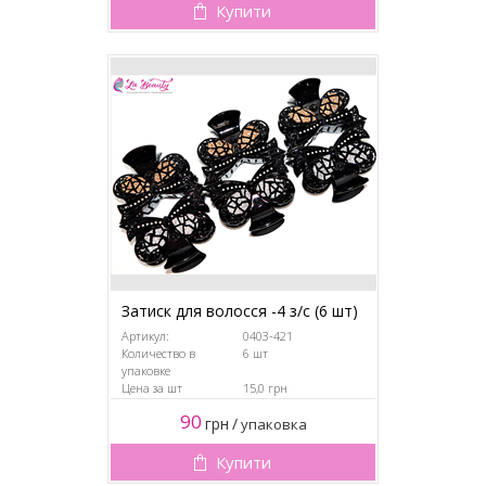
Купити
Затиск для волосся -4 з/с (6 шт)
Артикул:
0403-421
Количество в
6 шт
упаковке
Цена за шт
15,0 грн
90
грн
/
упаковка
Купити