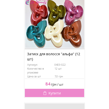
Затиск для волосся "альфа" (12
шт)
Артикул:
0403-022
Количество в
12 шт
упаковке
Цена за шт
7,0 грн
84
грн
/
шт
Купити