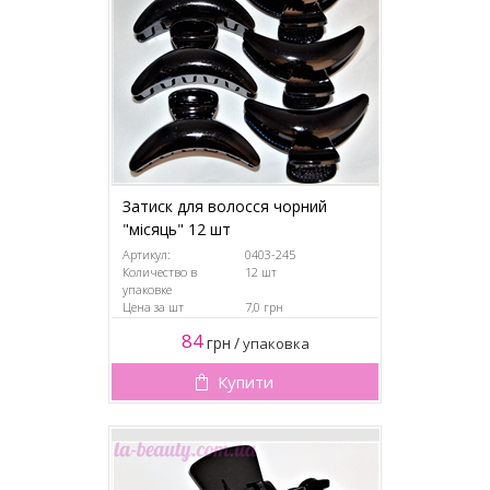
Затиск для волосся чорний
"місяць" 12 шт
Артикул:
0403-245
Количество в
12 шт
упаковке
Цена за шт
7,0 грн
84
грн
/
упаковка
Купити