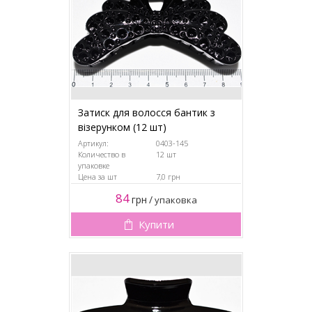
Затиск для волосся бантик з
візерунком (12 шт)
Артикул:
0403-145
Количество в
12 шт
упаковке
Цена за шт
7,0 грн
84
грн
/
упаковка
Купити