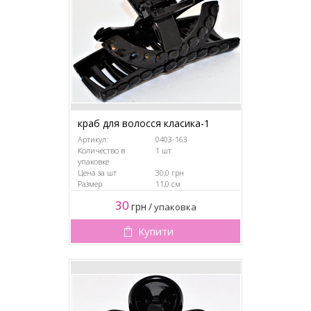
краб для волосся класика-1
Артикул:
0403-163
Количество в
1 шт
упаковке
Цена за шт
30,0 грн
Размер
11,0 см
30
грн
/
упаковка
Купити