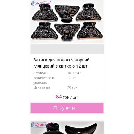
Затиск для волосся чорний
глянцевий з квіткою 12 шт
Артикул:
0403-247
Количество в
12 шт
упаковке
Цена за шт
7,0 грн
84
грн
/
шт
Купити