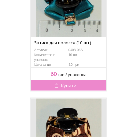
Затиск для волосся (10 шт)
Артикул:
0403-065
Количество в
10 шт
упаковке
Цена за шт
5,0 грн
60
грн
/
упаковка
Купити