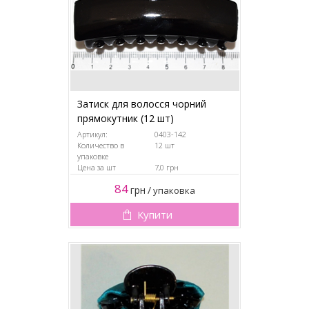
Затиск для волосся чорний
прямокутник (12 шт)
Артикул:
0403-142
Количество в
12 шт
упаковке
Цена за шт
7,0 грн
84
грн
/
упаковка
Купити