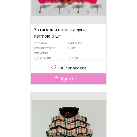
Затиск для волосся дуга з
квіткою 6 шт
Артикул:
0403-057
Количество в
6 шт
упаковке
Цена за шт
7,0 грн
42
грн
/
упаковка
Купити