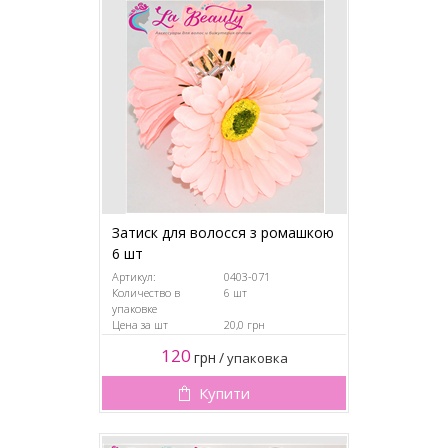
Затиск для волосся з ромашкою
6 шт
Артикул:
0403-071
Количество в
6 шт
упаковке
Цена за шт
20,0 грн
120
грн
/
упаковка
Купити