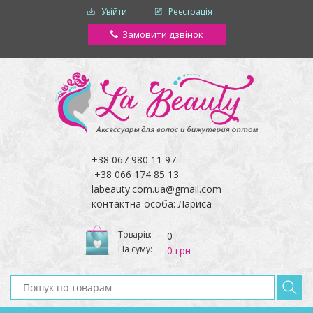
Увійти
Реєстрація
Замовити дзвінок
+38 067 980 11 97
+38 066 174 85 13
labeauty.com.ua@gmail.com
контактна особа: Лариса
Товарів:
0
На суму:
0 грн