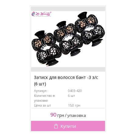
Затиск для волосся бант -3 з/с
(6 шт)
Артикул:
0403-420
Количество в
6 шт
упаковке
Цена за шт
15,0 грн
90
грн
/
упаковка
Купити