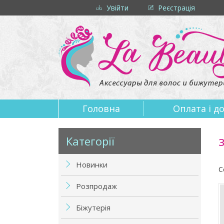
Увійти
Реєстрація
Головна
Оплата i д
Категорії
Новинки
С
Розпродаж
Біжутерія