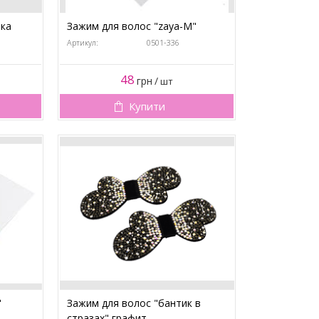
чка
Зажим для волос "zaya-М"
Артикул:
0501-336
48
грн
/
шт
Купити
"
Зажим для волос "бантик в
стразах" графит