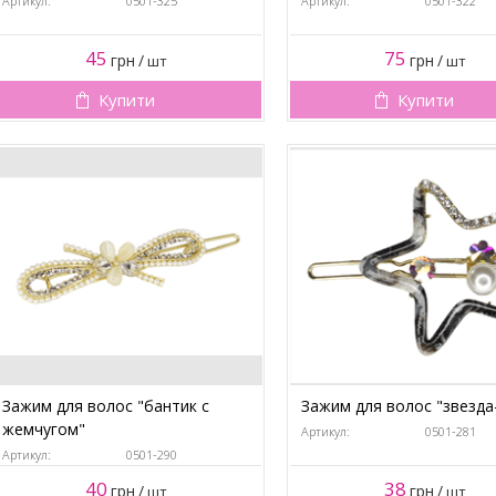
Артикул:
0501-325
Артикул:
0501-322
45
75
грн
/
грн
/
шт
шт
Купити
Купити
Зажим для волос "бантик с
Зажим для волос "звезда
жемчугом"
Артикул:
0501-281
Артикул:
0501-290
40
38
грн
/
грн
/
шт
шт