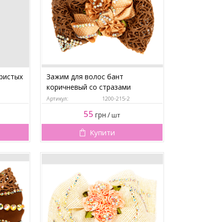
бристых
Зажим для волос бант
коричневый со стразами
Артикул:
1200-215-2
55
грн
/
шт
Купити