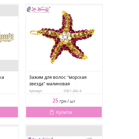
ка
Зажим для волос "морская
звезда" малиновая
Артикул:
0501-266-4
25
грн
/
шт
Купити