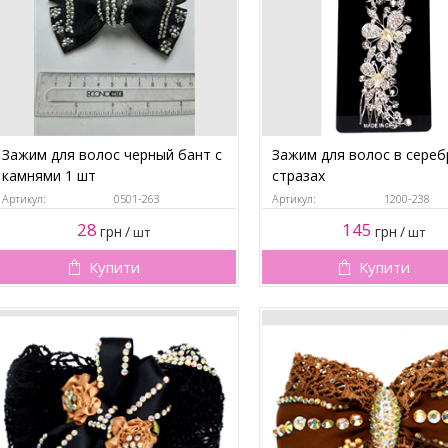
Зажим для волос черный бант с
Зажим для волос в сере
камнями 1 шт
стразах
Артикул:
0501-263
Артикул:
1200-238
28
145
грн
/
грн
/
шт
шт
Купити
Купити