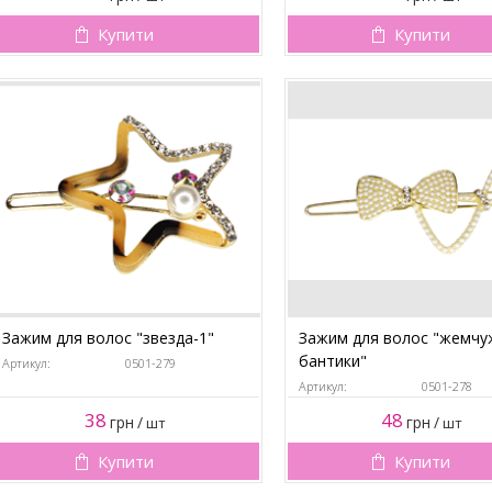
Купити
Купити
Зажим для волос "звезда-1"
Зажим для волос "жемч
бантики"
Артикул:
0501-279
Артикул:
0501-278
38
48
грн
/
грн
/
шт
шт
Купити
Купити