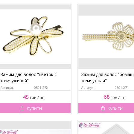
Зажим для волос "цветок с
Зажим для волос "ромаш
жемчужиной"
жемчужная"
Артикул:
0501-272
Артикул:
0501-271
45
68
грн
/
грн
/
шт
шт
Купити
Купити