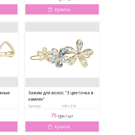
Купити
ужные
Зажим для волос "3 цветочка в
камнях"
Артикул:
0501-274
75
грн
/
шт
Купити