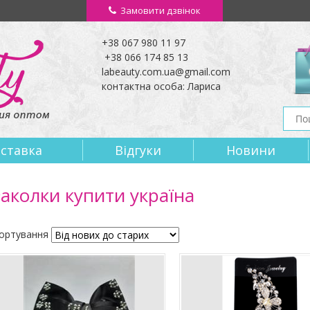
Замовити дзвінок
+38 067 980 11 97
+38 066 174 85 13
labeauty.com.ua@gmail.com
контактна особа: Лариса
оставка
Вiдгуки
Новини
заколки купити україна
ортування