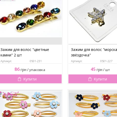
Зажим для волос "цветные
Зажим для волос "морск
камни" 2 шт
звёздочка"
Артикул:
0501-231
Артикул:
0501-227
86
45
грн
/
грн
/
упаковка
шт
Купити
Купити