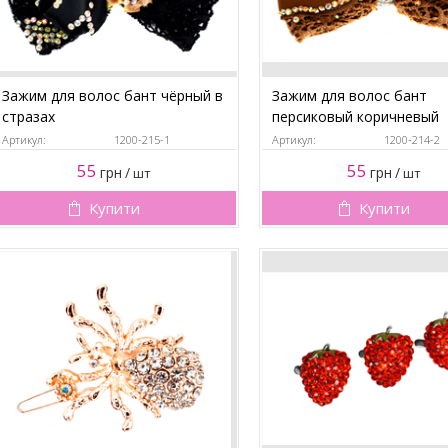
Зажим для волос бант чёрный в
Зажим для волос бант
стразах
персиковый коричневый
Артикул:
1200-215-1
Артикул:
1200-214-2
55
55
грн
/
грн
/
шт
шт
Купити
Купити