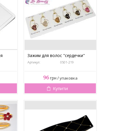
ая
Зажим для волос "сердечки"
Артикул:
0501-219
96
грн
/
упаковка
Купити