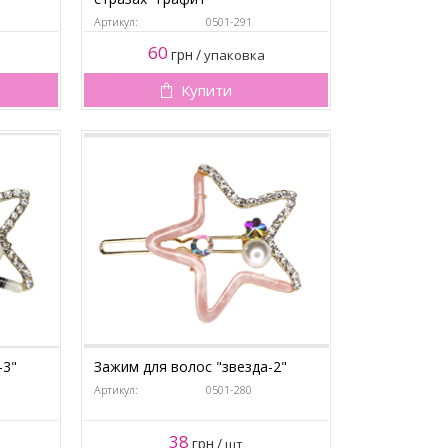
Артикул:
0501-291
60
грн
/
упаковка
Купити
-3"
Зажим для волос "звезда-2"
Артикул:
0501-280
38
грн
/
шт