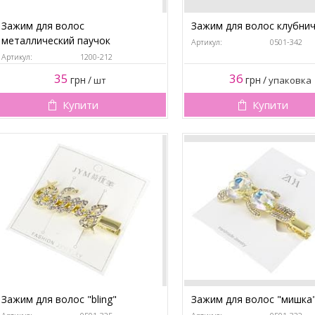
Зажим для волос
Зажим для волос клубни
металлический паучок
Артикул:
0501-342
Артикул:
1200-212
35
36
грн
/
грн
/
шт
упаковка
Купити
Купити
Зажим для волос "bling"
Зажим для волос "мишка