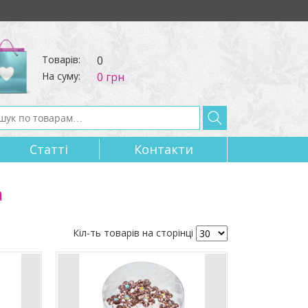
Товарів:
0
На суму:
0 грн
Статтi
Контакти
а
Кіл-ть товарів на сторінці