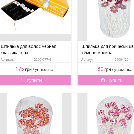
Шпилька для волос чёрная
Шпилька для прически ц
классика max
тёмная малина
Артикул:
2200-077-4
Артикул:
2200-122-4
175
80
грн
/
грн
/
упаковка
упаковка
Купити
Купити