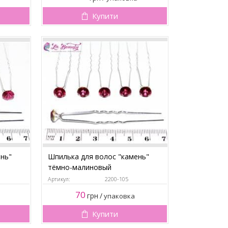
Купити
ень"
Шпилька для волос "камень"
тёмно-малиновый
Артикул:
2200-105
70
грн
/
упаковка
Купити