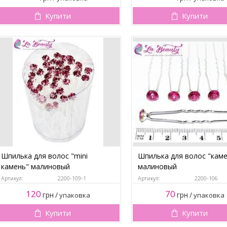
Купити
Купити
Шпилька для волос "mini
Шпилька для волос "кам
камень" малиновый
малиновый
Артикул:
2200-109-1
Артикул:
2200-106
120
70
грн
/
грн
/
упаковка
упаковка
Купити
Купити