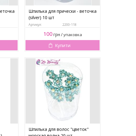
веточка
Шпилька для прически - веточка
(silver) 10 шт
Артикул:
2200-118
100
грн
/
упаковка
Купити
Шпилька для волос "цветок"
)
морская волна 20 шт