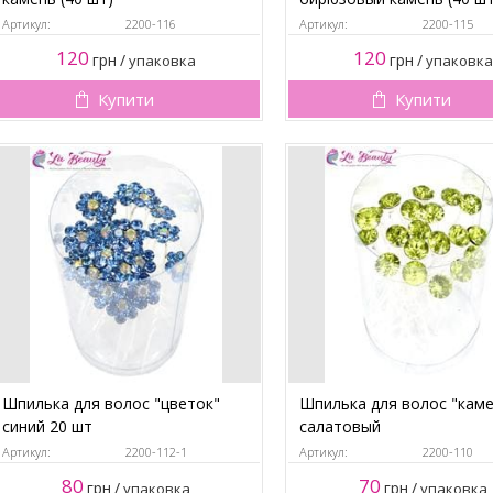
Артикул:
2200-116
Артикул:
2200-115
120
120
грн
/
грн
/
упаковка
упаковка
Купити
Купити
Шпилька для волос "цветок"
Шпилька для волос "кам
синий 20 шт
салатовый
Артикул:
2200-112-1
Артикул:
2200-110
80
70
грн
/
грн
/
упаковка
упаковка