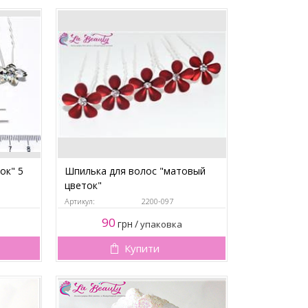
ок" 5
Шпилька для волос "матовый
цветок"
Артикул:
2200-097
90
грн
/
упаковка
Купити