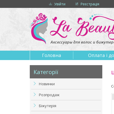
Увійти
Реєстрація
Головна
Оплата i д
Категорії
Новинки
С
Розпродаж
Біжутерія