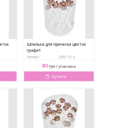
веток
Шпилька для прически цветок
графит
Артикул:
2200-122-3
80
грн
/
упаковка
Купити