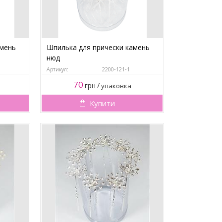
амень
Шпилька для прически камень
нюд
Артикул:
2200-121-1
70
грн
/
упаковка
Купити