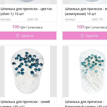
Шпилька для прически - цветок
Шпилька для прически - 
(silver-1) 10 шт
(жемчужная) 10 шт
Артикул:
2200-120
Артикул:
2200-119
100
100
грн
/
грн
/
упаковка
упаковка
Купити
Купити
Шпилька для прически - синий
Шпилька для прически -
камень (40 шт)
бирюзовый камень (40 шт