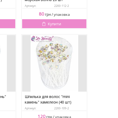
Артикул:
2200-112-2
80
грн
/
упаковка
Купити
ень"
Шпилька для волос "mini
камень" хамелеон (40 шт)
Артикул:
2200-109-2
120
грн
/
упаковка