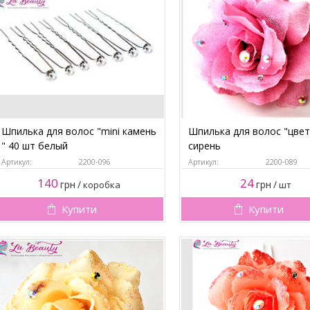
Шпилька для волос "mini камень
Шпилька для волос "цвет
" 40 шт белый
сирень
Артикул:
2200-096
Артикул:
2200-089
140
24
грн
/
грн
/
коробка
шт
Купити
Купити