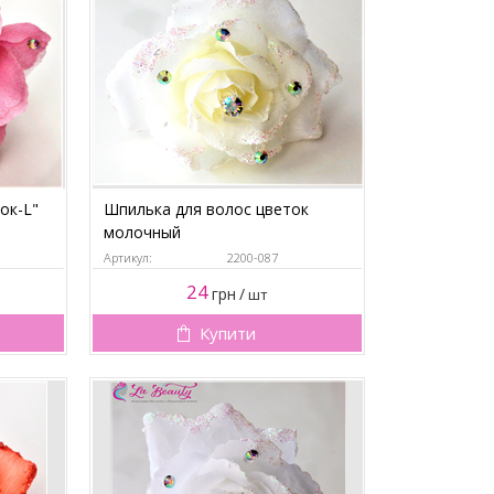
ок-L"
Шпилька для волос цветок
молочный
Артикул:
2200-087
24
грн
/
шт
Купити