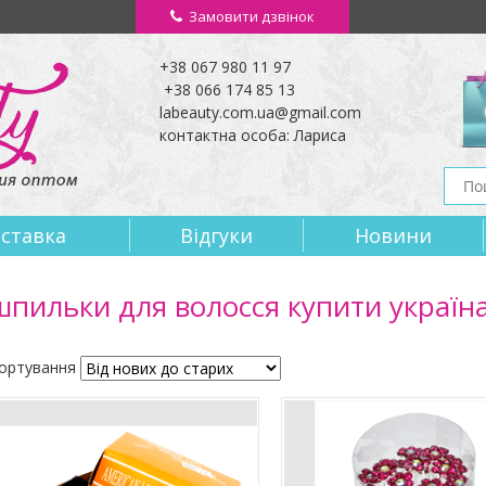
Замовити дзвінок
+38 067 980 11 97
+38 066 174 85 13
labeauty.com.ua@gmail.com
контактна особа: Лариса
оставка
Вiдгуки
Новини
шпильки для волосся купити україн
ортування