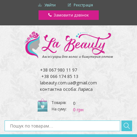
Увійти
Реєстрація
Замовити дзвінок
+38 067 980 11 97
+38 066 174 85 13
labeauty.com.ua@gmail.com
контактна особа: Лариса
Товарів:
0
На суму:
0 грн