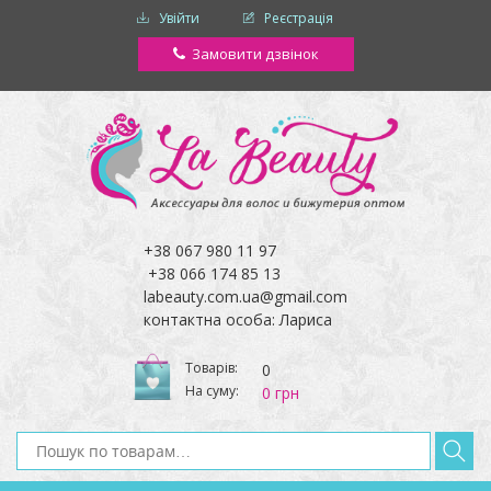
Увійти
Реєстрація
Замовити дзвінок
+38 067 980 11 97
+38 066 174 85 13
labeauty.com.ua@gmail.com
контактна особа: Лариса
Товарів:
0
На суму:
0 грн