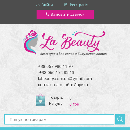
Увійти
Реєстрація
Замовити дзвінок
+38 067 980 11 97
+38 066 174 85 13
labeauty.com.ua@gmail.com
контактна особа: Лариса
Товарів:
0
На суму:
0 грн