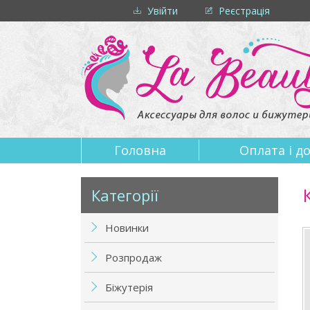
Увійти
Реєстрація
Головна
Оплата i д
Категорії
Новинки
Розпродаж
Біжутерія