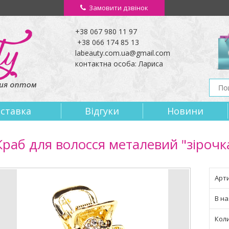
Замовити дзвінок
+38 067 980 11 97
+38 066 174 85 13
labeauty.com.ua@gmail.com
контактна особа: Лариса
оставка
Вiдгуки
Новини
Краб для волосся металевий "зірочк
Арти
В на
Кол