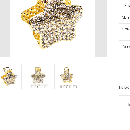
Цен
Мат
Опи
Раз
Кільк