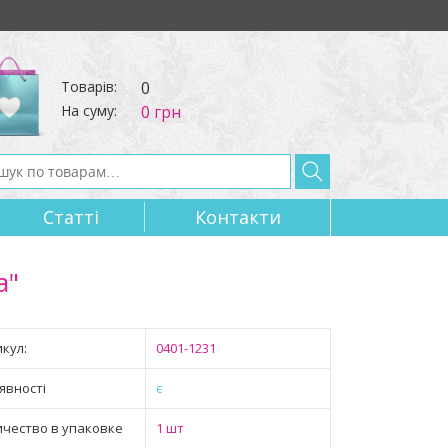
Товарів:
0
На суму:
0 грн
Статтi
Контакти
а"
кул:
0401-1231
явності
є
ичество в упаковке
1 шт