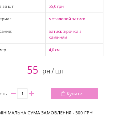
а за шт
55,0 грн
ериал:
металевий затиск
сание:
затиск зірочка з
камінням
мер
4,0 см
55
грн
/
шт
Купити
ість
МІНІМАЛЬНА СУМА ЗАМОВЛЕННЯ - 500 ГРН!