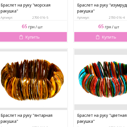
Браслет на руку "морская
Браслет на руку "изумруд
ракушка"
ракушка"
Артикул:
2700-016-5
Артикул:
2700-016-4
65
65
грн
/
грн
/
шт
шт
Купить
Купить
Браслет на руку "янтарная
Браслет на руку "цветная
ракушка"
ракушка"