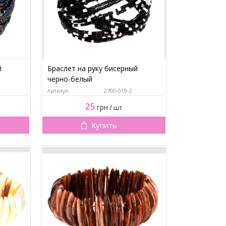
й
Браслет на руку бисерный
черно-белый
Артикул:
2700-019-2
25
грн
/
шт
Купить