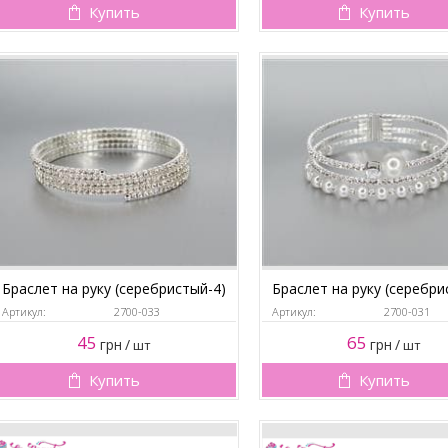
Купить
Купить
Браслет на руку (серебристый-4)
Браслет на руку (серебри
Артикул:
2700-033
Артикул:
2700-031
45
65
грн
/
грн
/
шт
шт
Купить
Купить