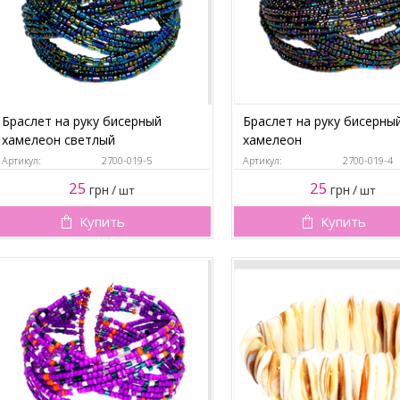
Браслет на руку бисерный
Браслет на руку бисерны
хамелеон светлый
хамелеон
Артикул:
2700-019-5
Артикул:
2700-019-4
25
25
грн
/
грн
/
шт
шт
Купить
Купить