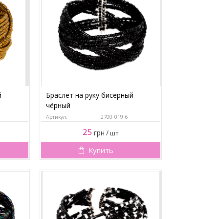
й
Браслет на руку бисерный
чёрный
Артикул:
2700-019-6
25
грн
/
шт
Купить