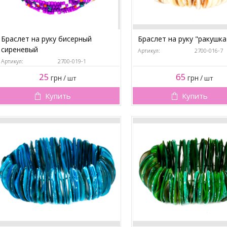
Браслет на руку бисерный
Браслет на руку "ракушка
сиреневый
Артикул:
2700-016-7
Артикул:
2700-019-1
25
65
грн
/
грн
/
шт
шт
Купить
Купить