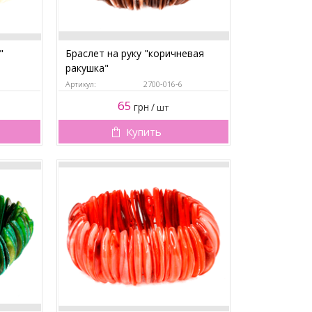
"
Браслет на руку "коричневая
ракушка"
Артикул:
2700-016-6
65
грн
/
шт
Купить