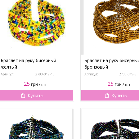
Браслет на руку бисерный
Браслет на руку бисерны
желтый
бронзовый
Артикул:
2700-019-10
Артикул:
2700-019-8
25
25
грн
/
грн
/
шт
шт
Купить
Купить