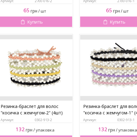
Артикул:
2700-016-2
Артикул:
2700-016-1
65
65
грн
/
грн
/
шт
шт
Купить
Купить
Резинка-браслет для волос
Резинка-браслет для вол
"косичка с жемчугом-2" (4шт)
"косичка с жемчугом-1" (
Артикул:
0302-913-2
Артикул:
0302-913-1
132
132
грн
/
грн
/
упаковка
упаковка