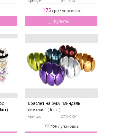
Артикул:
0302-914
175
грн
/
упаковка
Купить
ос
Браслет на руку "миндаль
4шт)
цветная" ( 6 шт)
Артикул:
2700-015-1
72
грн
/
упаковка