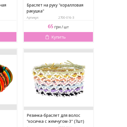
ная
Браслет на руку "коралловая
ракушка"
Артикул:
2700-016-3
65
грн
/
шт
Купить
Резинка-браслет для волос
"косичка с жемчугом-3" (7шт)