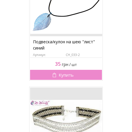
Подвеска/кулон на шею "лист"
синий
Артикул:
CH_033-2
35
грн
/
шт
Купить