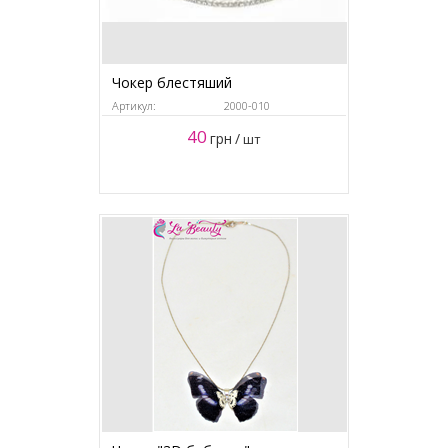
Чокер блестяший
Артикул:
2000-010
40
грн
/
шт