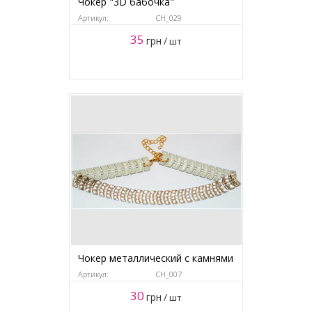
Чокер "3D бабочка"
Артикул:
CH_029
35
грн
/
шт
Чокер металлический с камнями
Артикул:
CH_007
30
грн
/
шт