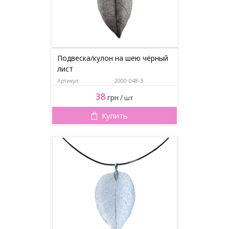
Подвеска/кулон на шею чёрный
лист
Артикул:
2000-048-3
38
грн
/
шт
Купить