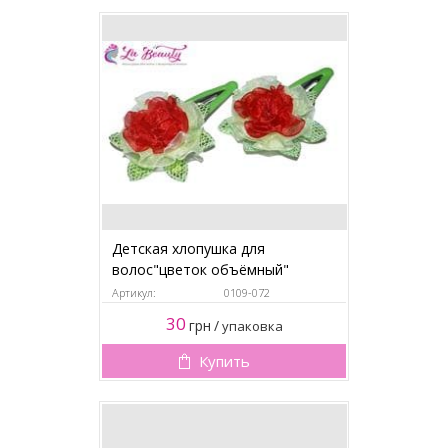
Детская хлопушка для
волос"цветок объёмный"
Артикул:
0109-072
30
грн
/
упаковка
Купить