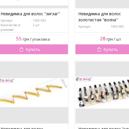
Невидимка для волос "зигзаг"
Невидимка для волос
золотистая "волна"
Артикул:
1300-092
Количество в
2 шт
Артикул:
1300-085
упаковке
55
28
грн
/
грн
/
упаковка
шт
Купить
Купить
Невидимка для волос
Невидимка для волос "кл