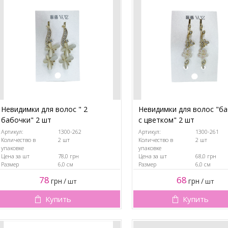
Невидимки для волос " 2
Невидимки для волос "б
бабочки" 2 шт
с цветком" 2 шт
Артикул:
1300-262
Артикул:
1300-261
Количество в
2 шт
Количество в
2 шт
упаковке
упаковке
Цена за шт
78,0 грн
Цена за шт
68,0 грн
Размер
6,0 см
Размер
6,0 см
78
68
грн
/
грн
/
шт
шт
Купить
Купить