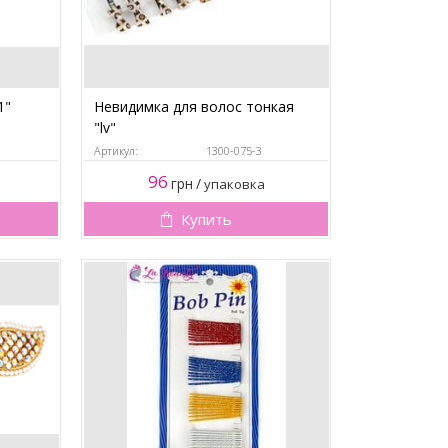
1"
Невидимка для волос тонкая
"lv"
Артикул:
1300-075-3
96
грн
/
упаковка
Купить