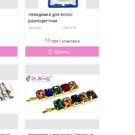
Невидимка для волос
разноцветная
Артикул:
1300-078
15
грн
/
упаковка
Купить
етка"
Невидимка для волос "цветные