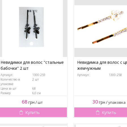
Невидимки для волос "стальные
Невидимка для волос с ц
бабочки" 2 шт
жемчужным
Артикул:
1300-259
Артикул:
1300-258
Количество в
2 шт
упаковке
Цена за шт
68
Размер
6,0 см
68
30
грн
/
грн
/
шт
упаковка
Купить
Купить