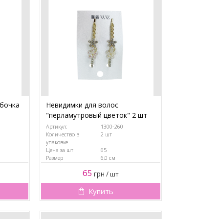
абочка
Невидимки для волос
"перламутровый цветок" 2 шт
Артикул:
1300-260
Количество в
2 шт
упаковке
Цена за шт
65
Размер
6,0 см
65
грн
/
шт
Купить