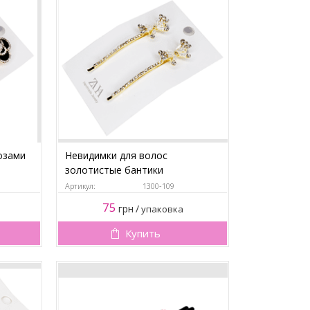
озами
Невидимки для волос
золотистые бантики
Артикул:
1300-109
75
грн
/
упаковка
Купить