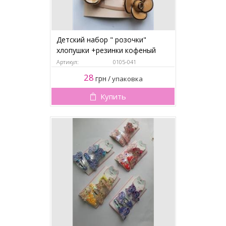
Детский набор " розочки"
хлопушки +резинки кофеный
Артикул:
0105-041
28
грн
/
упаковка
Купить