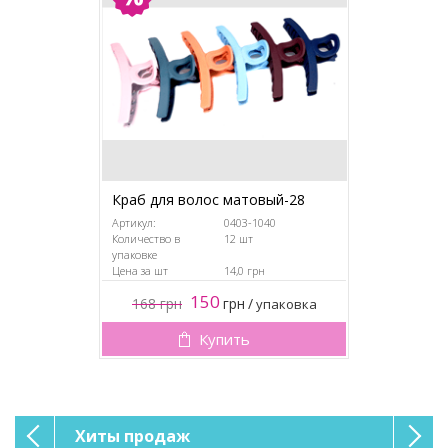
Краб для волос матовый-28
Обруч для в
атласная (6
Артикул:
0403-1040
Количество в
12 шт
Артикул:
упаковке
Количество в
Цена за шт
14,0 грн
упаковке
Цена за шт
150
168
грн
грн
/
упаковка
90
грн
Купить
Хиты продаж