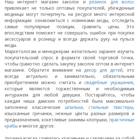
Наш интернет магазин заколок и
резинок для волос
привлекает не только оптовых покупателей, убежденные
модницы могут почерпнуть на ресурсе много интересной
информации: ознакомиться с новинками моды, отследить
самые популярные позиции, сравнить цены. Это
впоследствии поможет не совершать ошибок при покупке
аксессуаров в розницу и всегда держать руку на пульсе
моды.
Маркетологам и менеджерам желательно заранее изучить
покупательский спрос в формате своей торговой точки,
чтобы грамотно сделать закупку заколок оптом в интернет
магазине. Обратите внимание на
декор для детей
, это
всегда актуально и занимательно, обязательным
приобретением можно считать и
свадебные украшения
,
которые являются торжественным и необходимым
антуражем для любой девушки. Постарайтесь, чтобы
каждая ниша дамских потребностей была максимально
заполнена: классические
шпильки
,
стильные твистеры
,
изысканные гречанки, нежные цветы разных размеров и
предназначения, кокетливые зажимы-хлопушки,
практичные
крабы
и многое другое.
Украина всегда славилась красивыми и следящими за собой