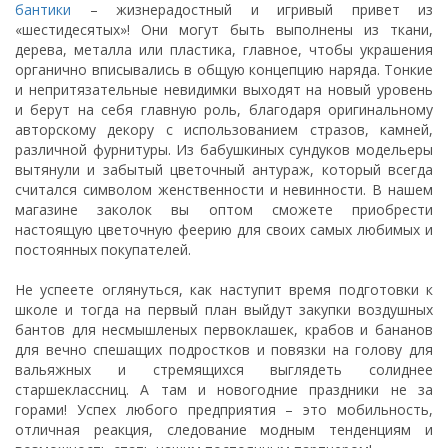
бантики
– жизнерадостный и игривый привет из
«шестидесятых»! Они могут быть выполнены из ткани,
дерева, металла или пластика, главное, чтобы украшения
органично вписывались в общую концепцию наряда. Тонкие
и непритязательные невидимки выходят на новый уровень
и берут на себя главную роль, благодаря оригинальному
авторскому декору с использованием стразов, камней,
различной фурнитуры. Из бабушкиных сундуков модельеры
вытянули и забытый цветочный антураж, который всегда
считался символом женственности и невинности. В нашем
магазине заколок вы оптом сможете приобрести
настоящую цветочную феерию для своих самых любимых и
постоянных покупателей.
Не успеете оглянуться, как наступит время подготовки к
школе и тогда на первый план выйдут закупки воздушных
бантов для несмышленых первоклашек, крабов и бананов
для вечно спешащих подростков и повязки на голову для
вальяжных и стремящихся выглядеть солиднее
старшеклассниц. А там и новогодние праздники не за
горами! Успех любого предприятия – это мобильность,
отличная реакция, следование модным тенденциям и