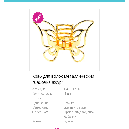
Краб для волос металлический
Краб для во
"бабочка ажур"
длинный
Артикул:
0401-1234
Артикул:
Количество в
1 шт
Количество в
упаковке
упаковке
Цена за шт
59,0 грн
Цена за шт
Материал:
желтый металл
Материал:
Описание:
краб в виде ажурной
Описание:
бабочки
Размер
7,5 см
Размер