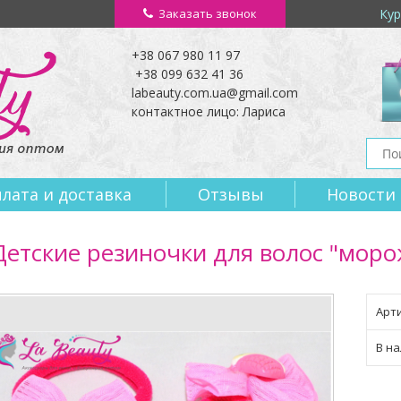
Заказать звонок
Кур
+38 067 980 11 97
+38 099 632 41 36
labeauty.com.ua@gmail.com
контактное лицо: Лариса
лата и доставка
Отзывы
Новости
Детские резиночки для волос "мор
Арти
В на