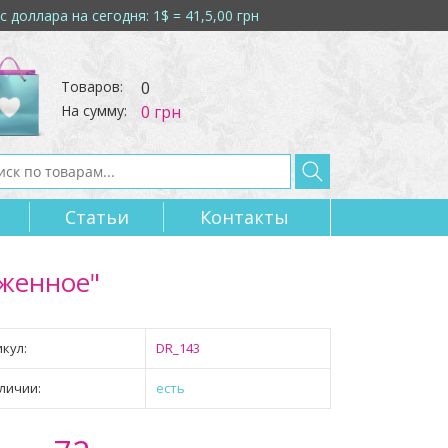
с доллара на сегодня: 1$ = 41,5,00 грн
Товаров:
0
На сумму:
0 грн
Статьи
Контакты 
оженное"
кул:
DR_143
личии:
есть