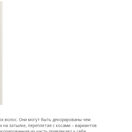
рх волос. Они могут быть декорированы чем
х на затылке, переплетая с косами – вариантов
корированная их часть привлекает к себе