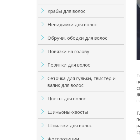
Крабы для волос
Невидимки для волос
Обручи, ободки для волос
Повязки на голову
Резинки для волос
Т
Сеточка для гульки, твистер и
п
валик для волос
с
д
Цветы для волос
г
Шиньоны-хвосты
Г
п
Шпильки для волос
р
с
Фотопозиции