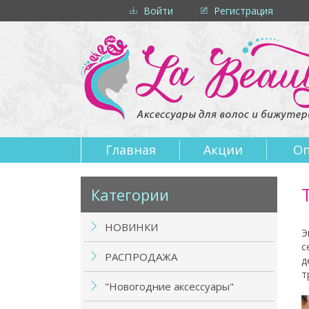
Войти
Регистрация
Главная
Акции
Оп
Категории
НОВИНКИ
Э
с
РАСПРОДАЖА
д
т
"Новогодние аксессуары"