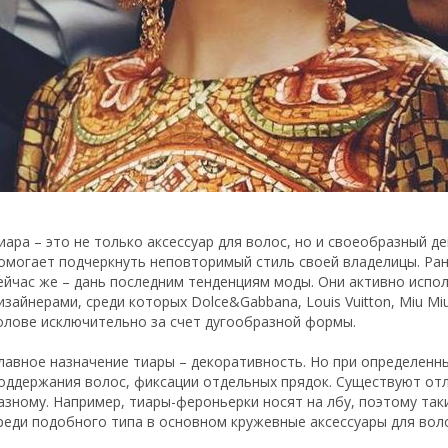
иара – это не только аксессуар для волос, но и своеобразный 
омогает подчеркнуть неповторимый стиль своей владелицы. Ра
ейчас же – дань последним тенденциям моды. Они активно испо
изайнерами, среди которых Dolce&Gabbana, Louis Vuitton, Miu M
олове исключительно за счет дугообразной формы.
лавное назначение тиары – декоративность. Но при определенн
оддержания волос, фиксации отдельных прядок. Существуют отл
азному. Например, тиары-фероньерки носят на лбу, поэтому та
реди подобного типа в основном кружевные аксессуары для воло