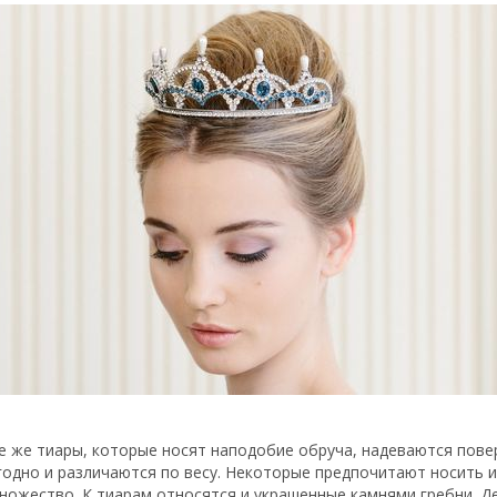
е же тиары, которые носят наподобие обруча, надеваются пове
годно и различаются по весу. Некоторые предпочитают носить и
ножество. К тиарам относятся и украшенные камнями гребни. Де