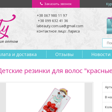
Заказать звонок
Кур
+38 067 980 11 97
+38 099 632 41 36
labeauty.com.ua@gmail.com
контактное лицо: Лариса
лата и доставка
Отзывы
Новости
Детские резинки для волос "красные
Арти
В на
Кол