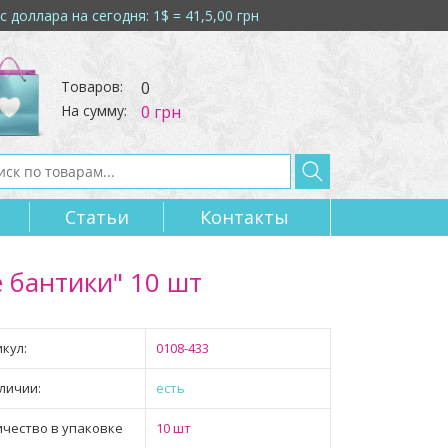
с доллара на сегодня: 1$ = 41,5,00 грн
Товаров:
0
На сумму:
0 грн
Статьи
Контакты 
 бантики" 10 шт
кул:
0108-433
личии:
есть
ичество в упаковке
10 шт