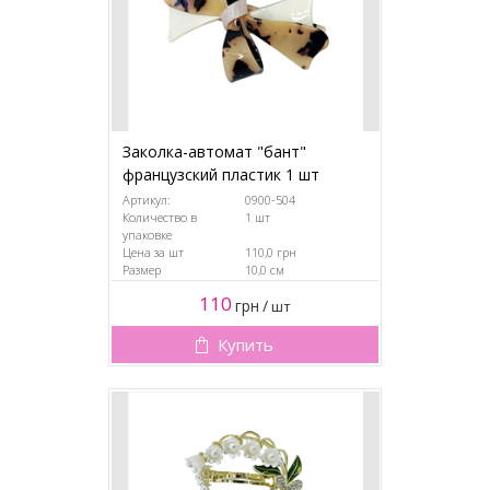
Заколка-автомат "бант"
французский пластик 1 шт
Артикул:
0900-504
Количество в
1 шт
упаковке
Цена за шт
110,0 грн
Размер
10,0 см
110
грн
/
шт
Купить