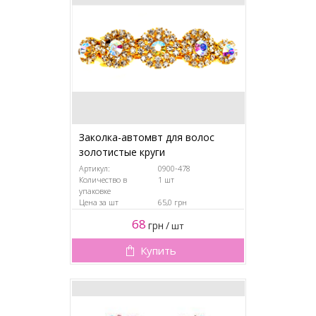
Заколка-автомвт для волос
золотистые круги
Артикул:
0900-478
Количество в
1 шт
упаковке
Цена за шт
65,0 грн
68
грн
/
шт
Купить