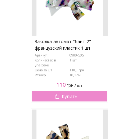
Заколка-автомат "бант-2"
французский пластик 1 шт
Артикул:
0900-505
Количество в
1 шт
упаковке
Цена за шт
110,0 грн
Размер
10,0 см
110
грн
/
шт
Купить