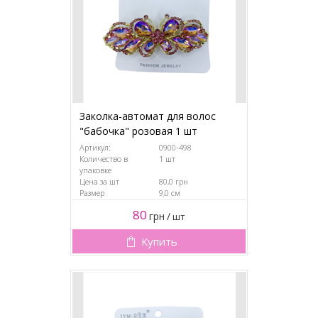
Заколка-автомат для волос
"бабочка" розовая 1 шт
Артикул:
0900-498
Количество в
1 шт
упаковке
Цена за шт
80,0 грн
Размер
9,0 см
80
грн
/
шт
Купить