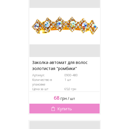
Заколка-автомат для волос
золотистая "ромбики"
Артикул:
0900-480
Количество в
1 шт
упаковке
Цена за шт
65,0 грн
68
грн
/
шт
Купить