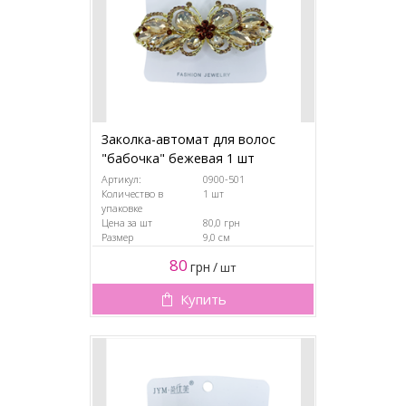
Заколка-автомат для волос
"бабочка" бежевая 1 шт
Артикул:
0900-501
Количество в
1 шт
упаковке
Цена за шт
80,0 грн
Размер
9,0 см
80
грн
/
шт
Купить