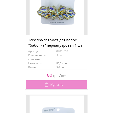
Заколка-автомат для волос
"бабочка" перламутровая 1 шт
Артикул:
0900-500
Количество в
1 шт
упаковке
Цена за шт
80,0 грн
Размер
9,0 см
80
грн
/
шт
Купить