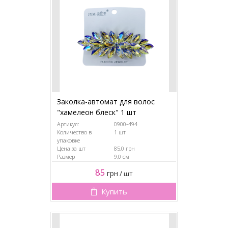
Заколка-автомат для волос
"хамелеон блеск" 1 шт
Артикул:
0900-494
Количество в
1 шт
упаковке
Цена за шт
85,0 грн
Размер
9,0 см
85
грн
/
шт
Купить