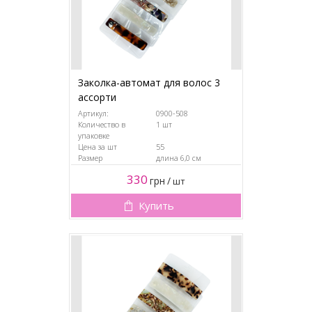
Заколка-автомат для волос 3
ассорти
Артикул:
0900-508
Количество в
1 шт
упаковке
Цена за шт
55
Размер
длина 6,0 см
330
грн
/
шт
Купить