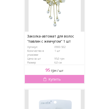
Заколка-автомат для волос
"павлин с жемчугом" 1 шт
Артикул:
0900-502
Количество в
1 шт
упаковке
Цена за шт
95,0 грн
Размер
6,0 см
95
грн
/
шт
Купить