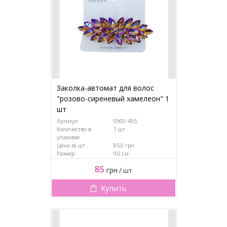
Заколка-автомат для волос
"розово-сиреневый хамелеон" 1
шт
Артикул:
0900-495
Количество в
1 шт
упаковке
Цена за шт
85,0 грн
Размер
9,0 см
85
грн
/
шт
Купить